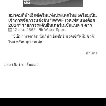
สมาคมกีฬาเอ็กซ์ตรีมแห่งประเทศไทย เตรียมเป็น
เจ้าภาพจัดการแข่งขัน “IWWF เวคเฟส แบงค็อก
2024” รายการระดับอินเตอร์เนชั่นแนล 4 ดาว
12 ส.ค. 2567
Water Spors
สนามที่ 4 ของปี เพื่อเก็บคะแนนสะสมควอลิฟายสู่
เวิลด์ แชมเปี้ยนชิพ ระหว่างวันที่ 16-18 สิงหาคม
“บีเอ็ม” ทรงกลด นักกีฬาเอ็กซ์ตรีมเวคเซิร์ฟทีมชาติ
2567 ณ ไมตรีเวคเซิร์ฟ บึงไมตรีจิต กร
ไทย พร้อมลุยเวคเฟส ...
อ่านต่อ
แสดง 1 ถึง 4 จากทั้งหมด 4